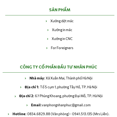
SẢN PHẨM
Xưởng dệt mác
Xưởng in mác
Xưởng in CNC
For Foreigners
CÔNG TY CỔ PHẦN ĐẦU TƯ NHÂN PHÚC
Nhà máy:
Xã Xuân Mai, Thành phố Hà Nội
Địa chỉ 1:
Tổ 5 cụm 1, phường Tây Hồ, TP. Hà Nội
Địa chỉ 2:
67 Phùng Khoang, phường Đại Mỗ, TP. Hà Nội
Email:
vanphongnhanphuc@gmail.com
Hotline:
0834.6829.88 (Văn phòng) - 0941.513.135 (Mrs Liên).