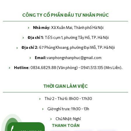
CÔNG TY CỔ PHẦN ĐẦU TƯ NHÂN PHÚC
Nhà máy:
Xã Xuân Mai, Thành phố Hà Nội
Địa chỉ 1:
Tổ 5 cụm 1, phường Tây Hồ, TP. Hà Nội
Địa chỉ 2:
67 Phùng Khoang, phường Đại Mỗ, TP. Hà Nội
Email:
vanphongnhanphuc@gmail.com
Hotline:
0834.6829.88 (Văn phòng) - 0941.513.135 (Mrs Liên).
THỜI GIAN LÀM VIỆC
Thứ 2 - Thứ 6: 8h00 - 17h30
Giờ nghỉ trưa: 11h30 - 13h
Chủ Nhật: Nghỉ
THANH TOÁN